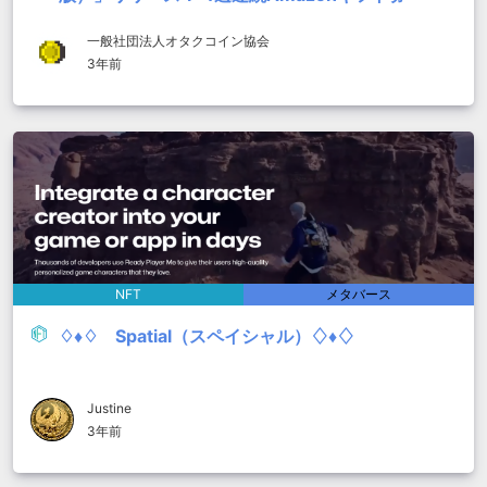
3,000円が当たるキャンペーン開催中
一般社団法人オタクコイン協会
3年前
NFT
メタバース
♢♦♢ Spatial（スペイシャル）♢♦♢
Justine
3年前