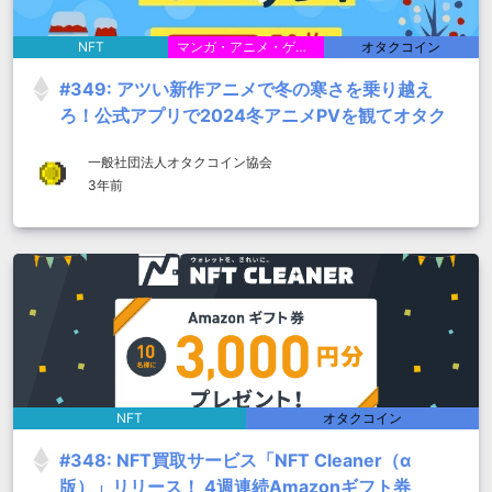
NFT
マンガ・アニメ・ゲーム
オタクコイン
#349: アツい新作アニメで冬の寒さを乗り越え
ろ！公式アプリで2024冬アニメPVを観てオタク
コインをゲット
一般社団法人オタクコイン協会
3年前
NFT
オタクコイン
#348: NFT買取サービス「NFT Cleaner（α
版）」リリース！ 4週連続Amazonギフト券