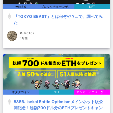
web3.0
ブロックチェーンゲーム
NFT
『TOKYO BEAST』とは何ぞや？…で、調べてみ
た
0-M0T0KI
1年前
オタクコイン
NFT
マンガ・アニメ・ゲーム
#356: Isekai Battle Optimismメインネット版公
開記念！総額700ドル分のETHプレゼントキャン