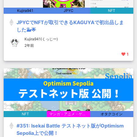
Kujira941
JPYC
NFT
JPYCでNFTが取引できるKAGUYAで初出品しま
した🐳🌟
Kujira941(くっじー)
2年前
1
NFT
マンガ・アニメ・ゲーム
オタクコイン
#351: Isekai Battle テストネット版がOptimism
Sepolia上で公開！