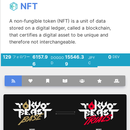
NFT
A non-fungible token (NFT) is a unit of data
stored on a digital ledger, called a blockchain,
that certifies a digital asset to be unique and
therefore not interchangeable.
129
6157.9
15546.3
0
フォロワー
DEV
DOGGO
JPY
D
C
6
9